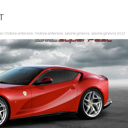
T
ari motore anteriore
,
motore anteriore
,
salone ginevra
,
salone ginevra 2017