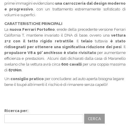
prime immagini evidenziano
una carrozzeria dal design moderno
e progressivo
, con un trattamento estremamente sofisticato di
volumi e superfici.
CARATTERISTICHE PRINCIPALI
La
nuova Ferrari Portofino
, erede della precedente versione Ferrari
California T, mantiene invariato il DNA di base, ovvero una
vettura
2+2 con il tetto rigido retrattile
. Il
telaio
tuttavia
è stato
ridisegnati per ottenere una significativa riduzione dei pesi
. Il
propulsore V8 a 90° anch’esso è stato rivisitato
per aumentarne
efficienza e prestazioni. Alcuni dati dichiarati dalla casa di Maranello
svelano che la vettura avrà circa
600 cavalli
per una coppia massima
di
670Nm
.
Un
consiglio pratico
per concludere: ad auto aperta bisogna legare
bene il toupé altrimenti il rischio è di rimanere senza capelli!
Ricerca per: