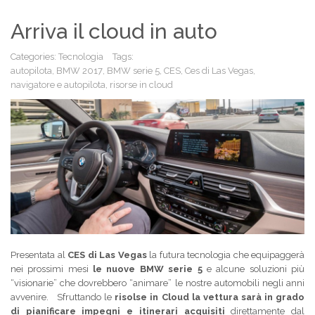
Arriva il cloud in auto
Categories:
Tecnologia
Tags:
autopilota
,
BMW 2017
,
BMW serie 5
,
CES
,
Ces di Las Vegas
,
navigatore e autopilota
,
risorse in cloud
Presentata al
CES di Las Vegas
la futura tecnologia che equipaggerà
nei prossimi mesi
le nuove BMW serie 5
e alcune soluzioni più
“visionarie” che dovrebbero “animare” le nostre automobili negli anni
avvenire. Sfruttando le
risolse in Cloud
la vettura sarà in grado
di pianificare impegni e itinerari acquisiti
direttamente dal