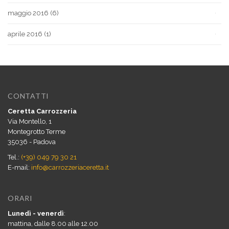
maggio 2016
(6)
aprile 2016
(1)
CONTATTI
Ceretta Carrozzeria
Via Montello, 1
Montegrotto Terme
35036 - Padova
Tel.:
(+39) 049 79 30 21
E-mail:
info@carrozzeriaceretta.it
ORARI
Lunedì - venerdì
:
mattina, dalle 8.00 alle 12.00