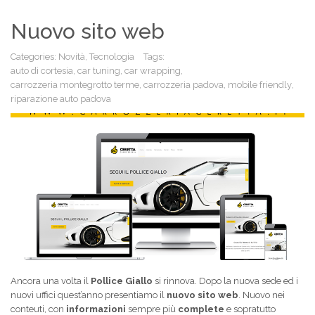
Nuovo sito web
Categories:
Novità
,
Tecnologia
Tags:
auto di cortesia
,
car tuning
,
car wrapping
,
carrozzeria montegrotto terme
,
carrozzeria padova
,
mobile friendly
,
riparazione auto padova
Ancora una volta il
Pollice Giallo
si rinnova. Dopo la nuova sede ed i
nuovi uffici quest’anno presentiamo il
nuovo sito web
. Nuovo nei
conteuti, con
informazioni
sempre più
complete
e sopratutto