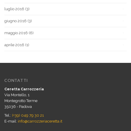
luglio 2016
(3)
giugno 2016
(3)
maggio 2016
(6)
aprile 2016
(1)
CONTATTI
Ceretta Carrozzeria
Via Montello, 1
Montegrotto Terme
35036 - Padova
Tel.:
(+39) 049 79 30 21
E-mail:
info@carrozzeriaceretta.it